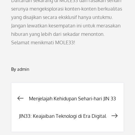
Daftarlah sekarang di MOLE33 dan rasakan sendiri
serunya mengeksplorasi konten-konten berkualitas
yang disajikan secara eksklusif hanya untukmu.
Jangan lewatkan kesempatan ini untuk merasakan
hiburan yang lebih dari sekadar menonton.
Selamat menikmati MOLE33!
By
admin
Post
Menjelajah Kehidupan Sehari-hari JIN 33
navigation
JIN33: Keajaiban Teknologi di Era Digital