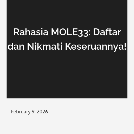
Rahasia MOLE33: Daftar
dan Nikmati Keseruannya!
Posted
February 9, 2026
on