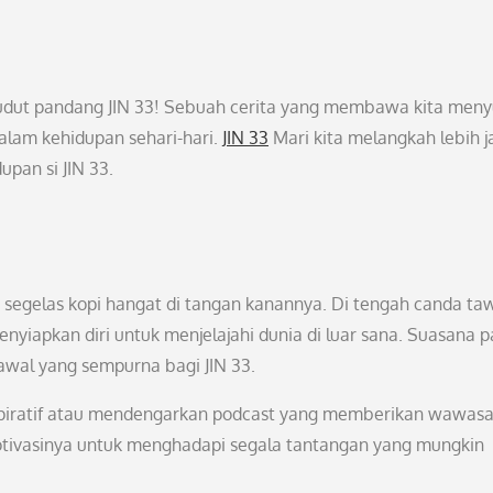
sudut pandang JIN 33! Sebuah cerita yang membawa kita meny
alam kehidupan sehari-hari.
JIN 33
Mari kita melangkah lebih j
upan si JIN 33.
n segelas kopi hangat di tangan kanannya. Di tengah canda ta
nyiapkan diri untuk menjelajahi dunia di luar sana. Suasana p
awal yang sempurna bagi JIN 33.
spiratif atau mendengarkan podcast yang memberikan wawas
emotivasinya untuk menghadapi segala tantangan yang mungkin