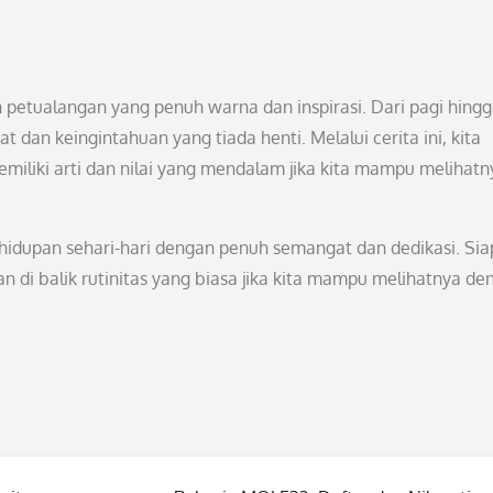
 petualangan yang penuh warna dan inspirasi. Dari pagi hing
 dan keingintahuan yang tiada henti. Melalui cerita ini, kita
miliki arti dan nilai yang mendalam jika kita mampu melihatn
i kehidupan sehari-hari dengan penuh semangat dan dedikasi. Si
 di balik rutinitas yang biasa jika kita mampu melihatnya de