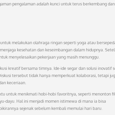
agaman pengalaman adalah kunci untuk terus berkembang dan
i untuk melakukan olahraga ringan seperti yoga atau berseped
nya menjaga kesehatan dan keseimbangan dalam hidupnya. Sete
untuk menyelesaikan pekerjaan yang masih menunggu.
skusi kreatif bersama timnya. Ide-ide segar dan solusi inovatif s
skusi tersebut tidak hanya memperkuat kolaborasi, tetapi ju
dan keceriaan.
u untuk menikmati hobi-hobi favoritnya, seperti menonton fi
u-dayu. Hal ini menjadi momen istimewa di mana ia bisa
kirannya sejenak sebelum kembali memulai hari baru.