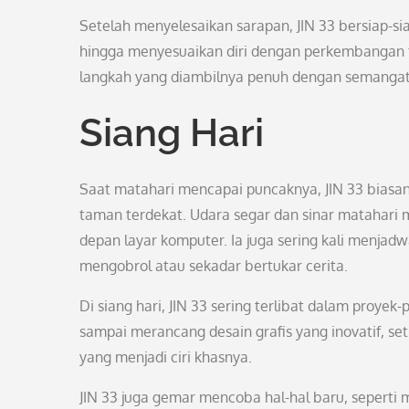
Setelah menyelesaikan sarapan, JIN 33 bersiap-sia
hingga menyesuaikan diri dengan perkembangan te
langkah yang diambilnya penuh dengan semangat 
Siang Hari
Saat matahari mencapai puncaknya, JIN 33 biasan
taman terdekat. Udara segar dan sinar matahari
depan layar komputer. Ia juga sering kali menj
mengobrol atau sekadar bertukar cerita.
Di siang hari, JIN 33 sering terlibat dalam proye
sampai merancang desain grafis yang inovatif, s
yang menjadi ciri khasnya.
JIN 33 juga gemar mencoba hal-hal baru, seperti 