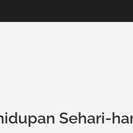
hidupan Sehari-har