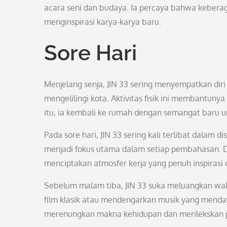
acara seni dan budaya. Ia percaya bahwa keber
menginspirasi karya-karya baru.
Sore Hari
Menjelang senja, JIN 33 sering menyempatkan dir
mengelilingi kota. Aktivitas fisik ini membantu
itu, ia kembali ke rumah dengan semangat baru 
Pada sore hari, JIN 33 sering kali terlibat dalam di
menjadi fokus utama dalam setiap pembahasan. Di
menciptakan atmosfer kerja yang penuh inspirasi 
Sebelum malam tiba, JIN 33 suka meluangkan wakt
film klasik atau mendengarkan musik yang menday
merenungkan makna kehidupan dan merilekskan pi