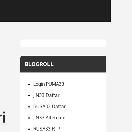
BLOGROLL
Login PUMA33
JIN33 Daftar
RUSA33 Daftar
i
JIN33 Alternatif
RUSA33 RTP