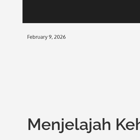
Posted
February 9, 2026
on
Menjelajah Ke