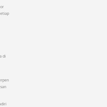
tor
etiap
a di
cerpen
asan
diri