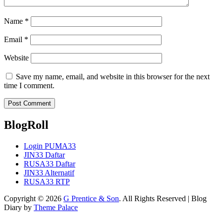
Name
*
Email
*
Website
Save my name, email, and website in this browser for the next
time I comment.
BlogRoll
Login PUMA33
JIN33 Daftar
RUSA33 Daftar
JIN33 Alternatif
RUSA33 RTP
Copyright © 2026
G Prentice & Son
. All Rights Reserved | Blog
Diary by
Theme Palace