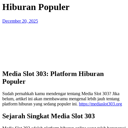
Hiburan Populer
Posted
December 20, 2025
on
Media Slot 303: Platform Hiburan
Populer
Sudah pernahkah kamu mendengar tentang Media Slot 303? Jika
belum, artikel ini akan membawamu mengenal lebih jauh tentang
platform hiburan yang sedang populer ini.
https://mediaslot303.org
Sejarah Singkat Media Slot 303