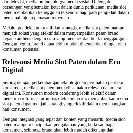
dari televisi, media online, hingga media sosial. Di tengah
persaingan yang semakin ketat dalam dunia periklanan, media slot
paten memberikan keunggulan tersendiri bagi para pengiklan dalam
mencapai tujuan pemasaran mereka.
Melalui pendekatan kreatif dan strategis, media slot paten mampu
menjadi solusi yang efektif dalam menyampaikan pesan brand
kepada audiens dengan cara yang menarik dan tidak mengganggu.
Dengan begitu, brand dapat lebih mudah dikenali dan diingat oleh
konsumen potensial.
Relevansi Media Slot Paten dalam Era
Digital
Seiring dengan perkembangan teknologi dan perubahan perilaku
konsumen, media slot paten menjadi semakin relevan dalam era
digital ini. Konsumen modern cenderung lebih selektif dalam
menerima informasi promosi, oleh karena itu, memanfaatkan media
slot paten dapat menjadi strategi yang efektif dalam memenangkan
hati konsumen.
Dengan integrasi yang tepat dan konten yang menarik, media slot
paten mampu menciptakan pengalaman yang berkesan bagi
konsumen, sehingga brand akan lebih mudah dikenang dan