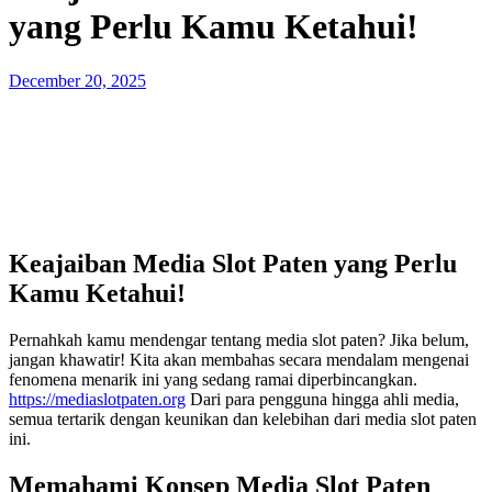
yang Perlu Kamu Ketahui!
Posted
December 20, 2025
on
Keajaiban Media Slot Paten yang Perlu
Kamu Ketahui!
Pernahkah kamu mendengar tentang media slot paten? Jika belum,
jangan khawatir! Kita akan membahas secara mendalam mengenai
fenomena menarik ini yang sedang ramai diperbincangkan.
https://mediaslotpaten.org
Dari para pengguna hingga ahli media,
semua tertarik dengan keunikan dan kelebihan dari media slot paten
ini.
Memahami Konsep Media Slot Paten