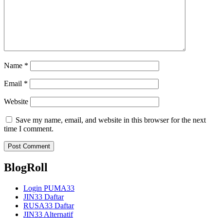
Name
*
Email
*
Website
Save my name, email, and website in this browser for the next
time I comment.
BlogRoll
Login PUMA33
JIN33 Daftar
RUSA33 Daftar
JIN33 Alternatif