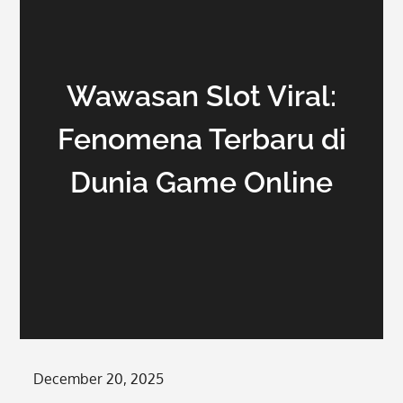
Wawasan Slot Viral:
Fenomena Terbaru di
Dunia Game Online
Posted
December 20, 2025