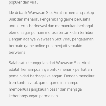
populer dan viral.
Ide di balik Wawasan Slot Viral ini memang cukup
unik dan menarik. Pengembang game berusaha
untuk terus berinovasi dan memadukan berbagai
elemen agar pemain merasa tertarik dan terhibur.
Dengan adanya Wawasan Slot Viral, pengalaman
bermain game online pun menjadi semakin
berwarna.
Salah satu keunggulan dari Wawasan Slot Viral
adalah kemampuannya untuk menarik perhatian
pemain dari berbagai kalangan. Dengan mengikuti
tren konten viral, game-game ini mampu
memperluas jangkauan pasar dan menjaga
keberlangsungan permainan.