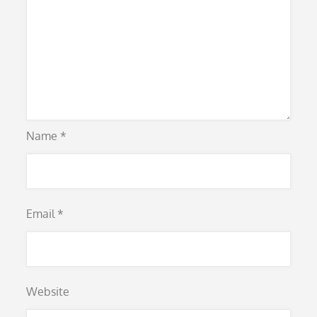
Name
*
Email
*
Website