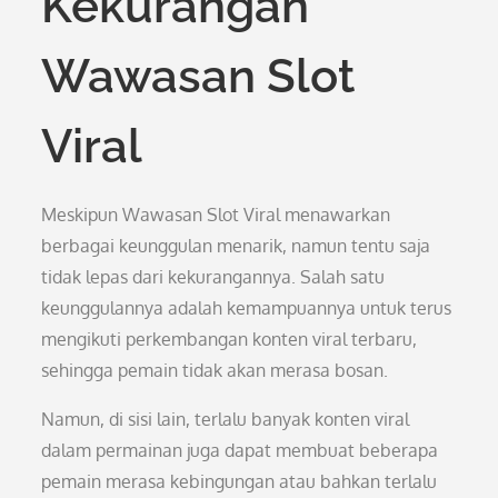
Kekurangan
Wawasan Slot
Viral
Meskipun Wawasan Slot Viral menawarkan
berbagai keunggulan menarik, namun tentu saja
tidak lepas dari kekurangannya. Salah satu
keunggulannya adalah kemampuannya untuk terus
mengikuti perkembangan konten viral terbaru,
sehingga pemain tidak akan merasa bosan.
Namun, di sisi lain, terlalu banyak konten viral
dalam permainan juga dapat membuat beberapa
pemain merasa kebingungan atau bahkan terlalu