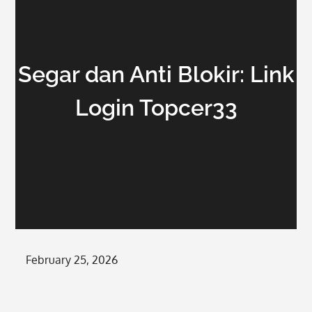
Segar dan Anti Blokir: Link
Login Topcer33
Posted
February 25, 2026
on