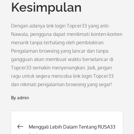
Kesimpulan
Dengan adanya link login Topcer33 yang anti-
Nawala, pengguna dapat menikmati konten-konten
menarik tanpa terhalang oleh pemblokiran.
Pengalaman browsing yang lancar dan tanpa
gangguan akan membuat waktu berselancar di
Topcer33 semakin menyenangkan. Jadi, jangan
ragu untuk segera mencoba link login Topcer33
dan nikmati pengalaman browsing yang segar!
By
admin
Post
Menggali Lebih Dalam Tentang RUSA33