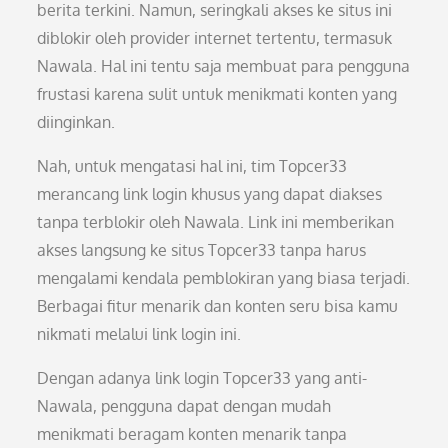
berita terkini. Namun, seringkali akses ke situs ini
diblokir oleh provider internet tertentu, termasuk
Nawala. Hal ini tentu saja membuat para pengguna
frustasi karena sulit untuk menikmati konten yang
diinginkan.
Nah, untuk mengatasi hal ini, tim Topcer33
merancang link login khusus yang dapat diakses
tanpa terblokir oleh Nawala. Link ini memberikan
akses langsung ke situs Topcer33 tanpa harus
mengalami kendala pemblokiran yang biasa terjadi.
Berbagai fitur menarik dan konten seru bisa kamu
nikmati melalui link login ini.
Dengan adanya link login Topcer33 yang anti-
Nawala, pengguna dapat dengan mudah
menikmati beragam konten menarik tanpa