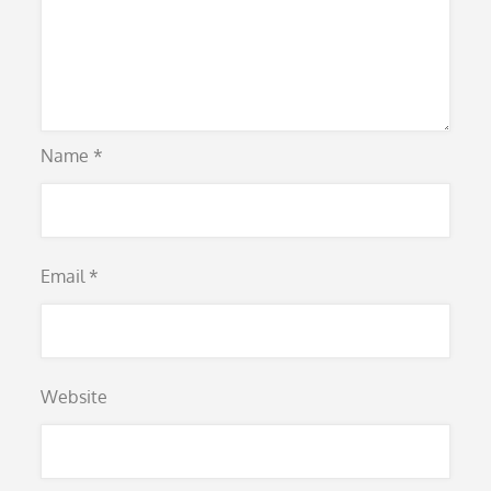
Name
*
Email
*
Website