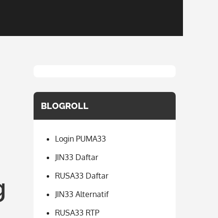
BLOGROLL
Login PUMA33
JIN33 Daftar
RUSA33 Daftar
g
JIN33 Alternatif
RUSA33 RTP