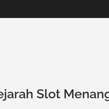
ejarah Slot Menan