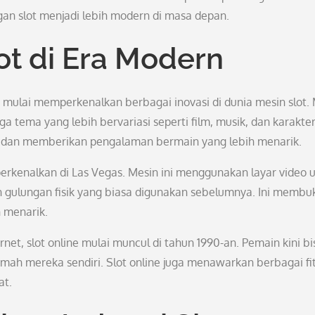
gan slot menjadi lebih modern di masa depan.
t di Era Modern
an mulai memperkenalkan berbagai inovasi di dunia mesin slot. 
a tema yang lebih bervariasi seperti film, musik, dan karakte
in dan memberikan pengalaman bermain yang lebih menarik.
iperkenalkan di Las Vegas. Mesin ini menggunakan layar video 
gulungan fisik yang biasa digunakan sebelumnya. Ini membu
n menarik.
t, slot online mulai muncul di tahun 1990-an. Pemain kini bi
mah mereka sendiri. Slot online juga menawarkan berbagai fi
at.