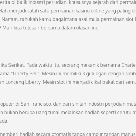
a di balik industri perjudian, khususnya sejarah dari perma
telah menjadi salah satu permainan kasino online yang paling di
g
Namun, tahukah kamu bagaimana asal mula permainan slot i
ari kita telusuri bersama dalam ulasan ini.
erika Serikat. Pada waktu itu, seorang mekanik bernama Charle
ma “Liberty Bell”. Mesin ini memiliki 3 gulungan dengan simb
dan Lonceng Liberty. Mesin slot ini menjadi cikal bakal dari sem
uler di San Francisco, dan dari sinilah industri perjudian mul
n bukan berupa uang tunai melainkan hadiah seperti cerutu a
ada.
 memberi hadiah secara otomatis tanpa campur tangan manusi