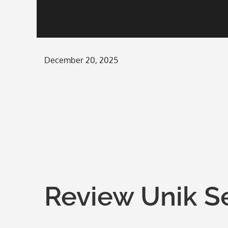
Posted
December 20, 2025
on
Review Unik S