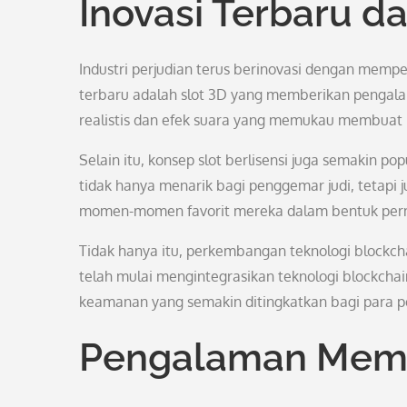
Inovasi Terbaru da
Industri perjudian terus berinovasi dengan memper
terbaru adalah slot 3D yang memberikan pengala
realistis dan efek suara yang memukau membuat p
Selain itu, konsep slot berlisensi juga semakin popu
tidak hanya menarik bagi penggemar judi, tetapi
momen-momen favorit mereka dalam bentuk per
Tidak hanya itu, perkembangan teknologi blockch
telah mulai mengintegrasikan teknologi blockch
keamanan yang semakin ditingkatkan bagi para p
Pengalaman Meme