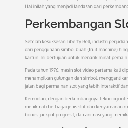
Hal inilah yang menjadi landasan dari perkemban
Perkembangan Slo
Setelah kesuksesan Liberty Bell, industri perjudi
dari penggunaan simbol buah (fruit machine) hingg
kartun. Ini bertujuan untuk menarik minat pema
Pada tahun 1976, mesin slot video pertama kali d
menampilkan gulungan dan simbol, menggantikan 
jalan bagi permainan slot yang lebih interaktif da
Kemudian, dengan berkembangnya teknologi interne
menikmati berbagai jenis slot dari kenyamanan ru
bonus, jackpot progresif, dan animasi yang memik