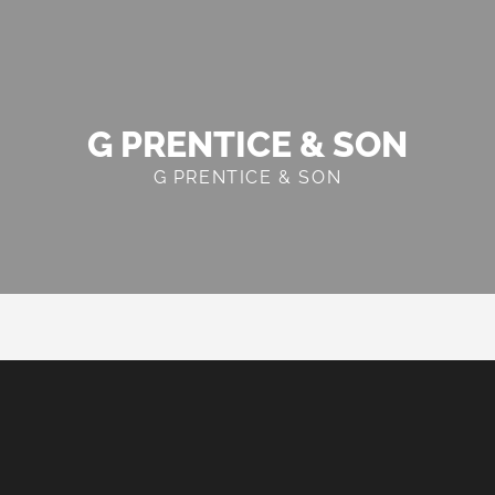
G PRENTICE & SON
G PRENTICE & SON