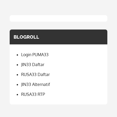
BLOGROLL
Login PUMA33
JIN33 Daftar
RUSA33 Daftar
JIN33 Alternatif
RUSA33 RTP