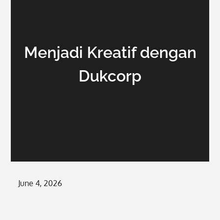
Menjadi Kreatif dengan
Dukcorp
Posted
June 4, 2026
on