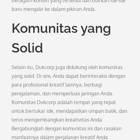
beragam konten yang tersedia dan biarkan ide-ide
baru mengalir ke dalam pikiran Anda.
Komunitas yang
Solid
Selain itu, Dukcorp juga didukung oleh komunitas
yang solid. Di sini, Anda dapat berinteraksi dengan
para profesional kreatif lainnya, berbagi
pengalaman, dan memperluas jaringan Anda.
Komunitas Dukcorp adalah tempat yang tepat
untuk bertukar ide, mendapatkan umpan balik, dan
terus mengembangkan kreativitas Anda.
Bergabunglah dengan komunitas ini dan rasakan
manfaatnya dalam perjalanan kreatif Anda.