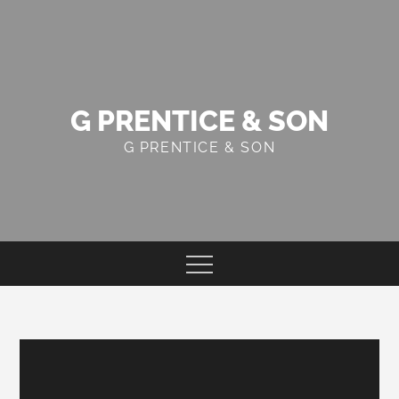
Skip
to
content
G PRENTICE & SON
G PRENTICE & SON