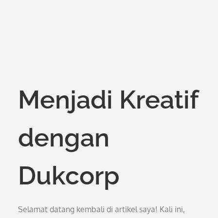
Menjadi Kreatif
dengan
Dukcorp
Selamat datang kembali di artikel saya! Kali ini,