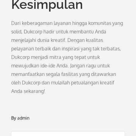
Kesimpulan
Dari keberagaman layanan hingga komunitas yang
solid, Dukcorp hadir untuk membantu Anda
menjelajahi dunia kreatif. Dengan kualitas
pelayanan terbaik dan inspirasi yang tak terbatas,
Dukcorp menjadi mitra yang tepat untuk
mewujudkan ide-ide Anda. Jangan ragu untuk
memanfaatkan segala fasilitas yang ditawarkan
oleh Dukcorp dan mulailah petualangan kreatif
Anda sekarang!
By
admin