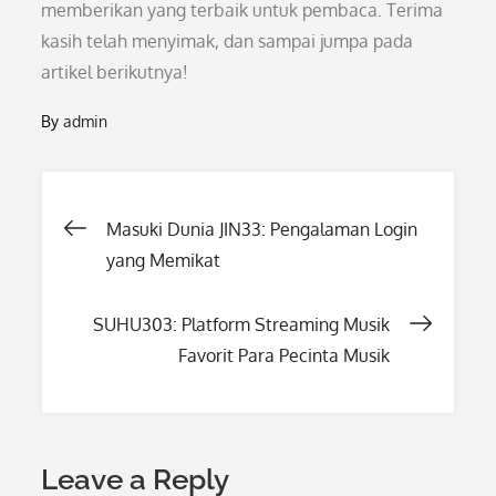
memberikan yang terbaik untuk pembaca. Terima
kasih telah menyimak, dan sampai jumpa pada
artikel berikutnya!
By
admin
Post
Masuki Dunia JIN33: Pengalaman Login
yang Memikat
navigation
SUHU303: Platform Streaming Musik
Favorit Para Pecinta Musik
Leave a Reply