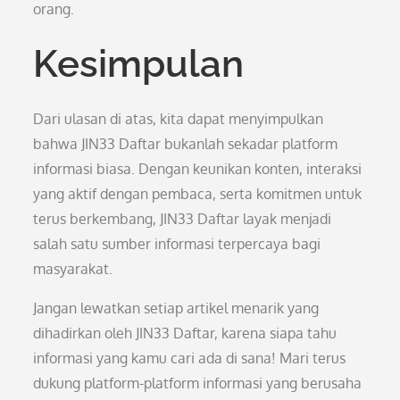
orang.
Kesimpulan
Dari ulasan di atas, kita dapat menyimpulkan
bahwa JIN33 Daftar bukanlah sekadar platform
informasi biasa. Dengan keunikan konten, interaksi
yang aktif dengan pembaca, serta komitmen untuk
terus berkembang, JIN33 Daftar layak menjadi
salah satu sumber informasi terpercaya bagi
masyarakat.
Jangan lewatkan setiap artikel menarik yang
dihadirkan oleh JIN33 Daftar, karena siapa tahu
informasi yang kamu cari ada di sana! Mari terus
dukung platform-platform informasi yang berusaha