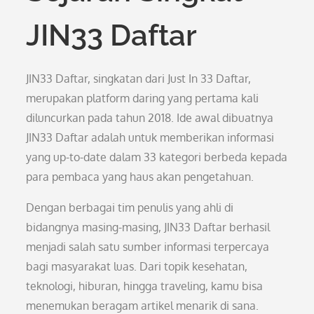
JIN33 Daftar
JIN33 Daftar, singkatan dari Just In 33 Daftar,
merupakan platform daring yang pertama kali
diluncurkan pada tahun 2018. Ide awal dibuatnya
JIN33 Daftar adalah untuk memberikan informasi
yang up-to-date dalam 33 kategori berbeda kepada
para pembaca yang haus akan pengetahuan.
Dengan berbagai tim penulis yang ahli di
bidangnya masing-masing, JIN33 Daftar berhasil
menjadi salah satu sumber informasi terpercaya
bagi masyarakat luas. Dari topik kesehatan,
teknologi, hiburan, hingga traveling, kamu bisa
menemukan beragam artikel menarik di sana.