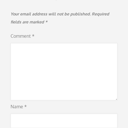
Your email address will not be published.
Required
fields are marked
*
Comment
*
Name
*