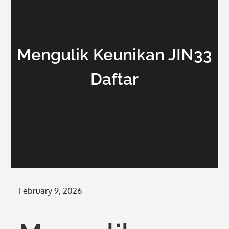
Mengulik Keunikan JIN33
Daftar
Posted
February 9, 2026
on