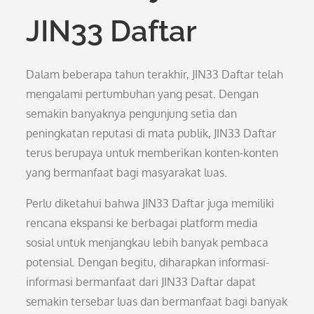
JIN33 Daftar
Dalam beberapa tahun terakhir, JIN33 Daftar telah
mengalami pertumbuhan yang pesat. Dengan
semakin banyaknya pengunjung setia dan
peningkatan reputasi di mata publik, JIN33 Daftar
terus berupaya untuk memberikan konten-konten
yang bermanfaat bagi masyarakat luas.
Perlu diketahui bahwa JIN33 Daftar juga memiliki
rencana ekspansi ke berbagai platform media
sosial untuk menjangkau lebih banyak pembaca
potensial. Dengan begitu, diharapkan informasi-
informasi bermanfaat dari JIN33 Daftar dapat
semakin tersebar luas dan bermanfaat bagi banyak