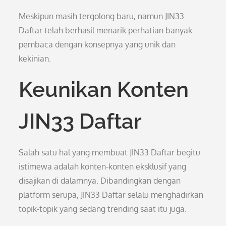
Meskipun masih tergolong baru, namun JIN33
Daftar telah berhasil menarik perhatian banyak
pembaca dengan konsepnya yang unik dan
kekinian.
Keunikan Konten
JIN33 Daftar
Salah satu hal yang membuat JIN33 Daftar begitu
istimewa adalah konten-konten eksklusif yang
disajikan di dalamnya. Dibandingkan dengan
platform serupa, JIN33 Daftar selalu menghadirkan
topik-topik yang sedang trending saat itu juga.