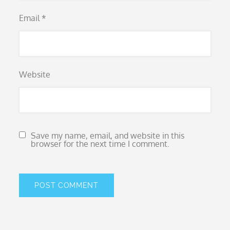
Email
*
Website
Save my name, email, and website in this
browser for the next time I comment.