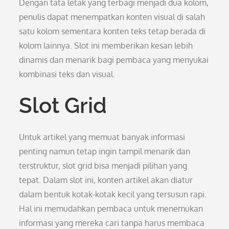
Dengan tata letak yang terbagi menjadi dua kolom,
penulis dapat menempatkan konten visual di salah
satu kolom sementara konten teks tetap berada di
kolom lainnya. Slot ini memberikan kesan lebih
dinamis dan menarik bagi pembaca yang menyukai
kombinasi teks dan visual.
Slot Grid
Untuk artikel yang memuat banyak informasi
penting namun tetap ingin tampil menarik dan
terstruktur, slot grid bisa menjadi pilihan yang
tepat. Dalam slot ini, konten artikel akan diatur
dalam bentuk kotak-kotak kecil yang tersusun rapi.
Hal ini memudahkan pembaca untuk menemukan
informasi yang mereka cari tanpa harus membaca