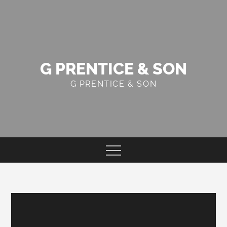
Skip
to
content
G PRENTICE & SON
G PRENTICE & SON