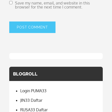
Save my name, email, and website in this
browser for the next time I comment.
BLOGROLL
Login PUMA33
JIN33 Daftar
RUSA33 Daftar