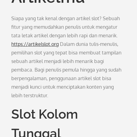
Siapa yang tak kenal dengan artikel slot? Sebuah
fitur yang memudahkan penulis untuk mengatur
tata letak artikel dengan lebih rapi dan menarik.
https://artikelslot.org
Dalam dunia tulis-menulis,
pemilihan slot yang tepat bisa membuat tampilan
sebuah artikel menjadi lebih menarik bagi
pembaca. Bagi penulis pemula hingga yang sudah
berpengalaman, penggunaan artikel slot bisa
menjadi kunci untuk menciptakan konten yang
lebih terstruktur.
Slot Kolom
Tunggal