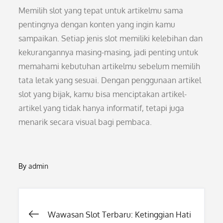
Memilih slot yang tepat untuk artikelmu sama
pentingnya dengan konten yang ingin kamu
sampaikan. Setiap jenis slot memiliki kelebihan dan
kekurangannya masing-masing, jadi penting untuk
memahami kebutuhan artikelmu sebelum memilih
tata letak yang sesuai. Dengan penggunaan artikel
slot yang bijak, kamu bisa menciptakan artikel-
artikel yang tidak hanya informatif, tetapi juga
menarik secara visual bagi pembaca.
By
admin
Post
Wawasan Slot Terbaru: Ketinggian Hati