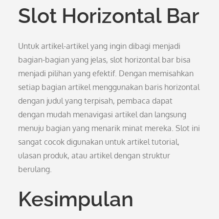
Slot Horizontal Bar
Untuk artikel-artikel yang ingin dibagi menjadi
bagian-bagian yang jelas, slot horizontal bar bisa
menjadi pilihan yang efektif. Dengan memisahkan
setiap bagian artikel menggunakan baris horizontal
dengan judul yang terpisah, pembaca dapat
dengan mudah menavigasi artikel dan langsung
menuju bagian yang menarik minat mereka. Slot ini
sangat cocok digunakan untuk artikel tutorial,
ulasan produk, atau artikel dengan struktur
berulang.
Kesimpulan