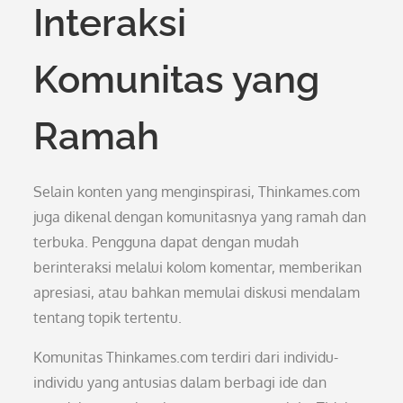
Interaksi
Komunitas yang
Ramah
Selain konten yang menginspirasi, Thinkames.com
juga dikenal dengan komunitasnya yang ramah dan
terbuka. Pengguna dapat dengan mudah
berinteraksi melalui kolom komentar, memberikan
apresiasi, atau bahkan memulai diskusi mendalam
tentang topik tertentu.
Komunitas Thinkames.com terdiri dari individu-
individu yang antusias dalam berbagi ide dan