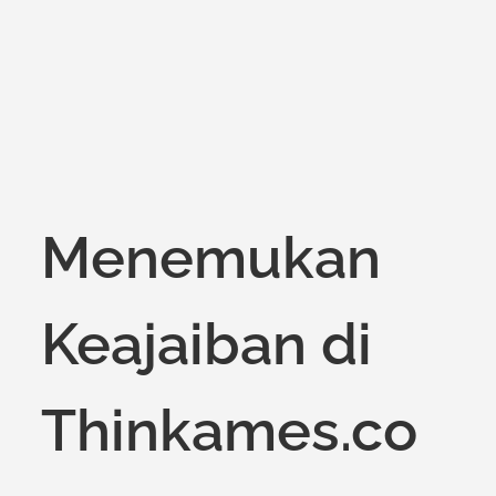
Menemukan
Keajaiban di
Thinkames.co