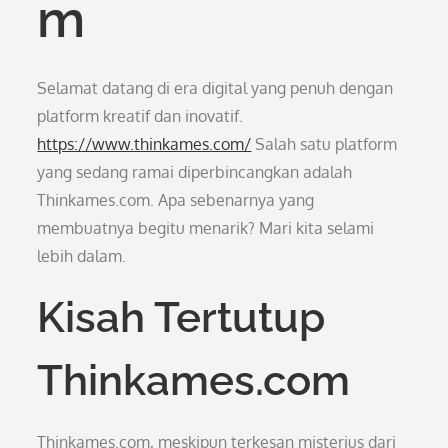
m
Selamat datang di era digital yang penuh dengan
platform kreatif dan inovatif.
https://www.thinkames.com/
Salah satu platform
yang sedang ramai diperbincangkan adalah
Thinkames.com. Apa sebenarnya yang
membuatnya begitu menarik? Mari kita selami
lebih dalam.
Kisah Tertutup
Thinkames.com
Thinkames.com, meskipun terkesan misterius dari