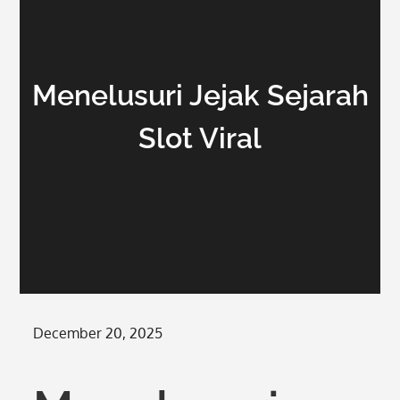
Menelusuri Jejak Sejarah
Slot Viral
Posted
December 20, 2025
on