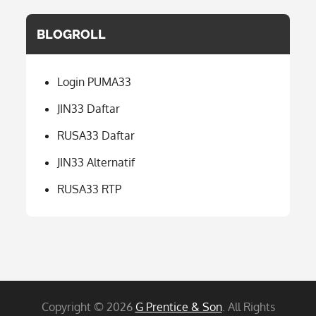
BLOGROLL
Login PUMA33
JIN33 Daftar
RUSA33 Daftar
JIN33 Alternatif
RUSA33 RTP
Copyright © 2026
G Prentice & Son
. All Rights