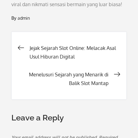
viral dan nikmati sensasi bermain yang luar biasa!
By
admin
Post
Jejak Sejarah Slot Online: Melacak Asal
Usul Hiburan Digital
navigation
Menelusuri Sejarah yang Menarik di
Balik Slot Mantap
Leave a Reply
Your email address will not be published.
Required