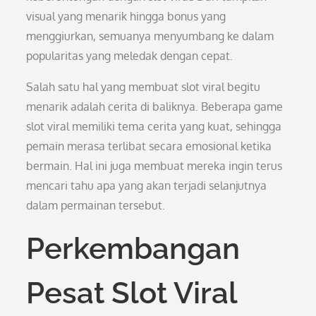
visual yang menarik hingga bonus yang
menggiurkan, semuanya menyumbang ke dalam
popularitas yang meledak dengan cepat.
Salah satu hal yang membuat slot viral begitu
menarik adalah cerita di baliknya. Beberapa game
slot viral memiliki tema cerita yang kuat, sehingga
pemain merasa terlibat secara emosional ketika
bermain. Hal ini juga membuat mereka ingin terus
mencari tahu apa yang akan terjadi selanjutnya
dalam permainan tersebut.
Perkembangan
Pesat Slot Viral