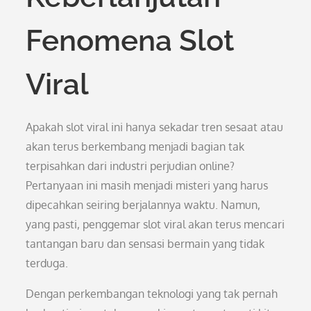
Fenomena Slot
Viral
Apakah slot viral ini hanya sekadar tren sesaat atau
akan terus berkembang menjadi bagian tak
terpisahkan dari industri perjudian online?
Pertanyaan ini masih menjadi misteri yang harus
dipecahkan seiring berjalannya waktu. Namun,
yang pasti, penggemar slot viral akan terus mencari
tantangan baru dan sensasi bermain yang tidak
terduga.
Dengan perkembangan teknologi yang tak pernah