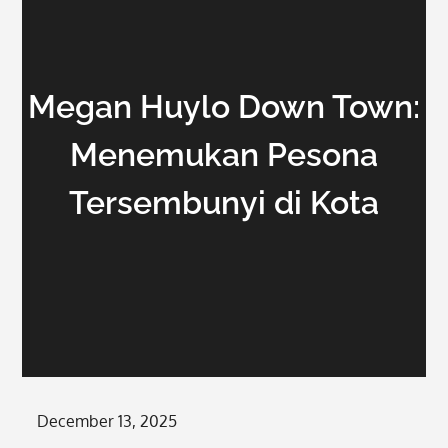
Megan Huylo Down Town:
Menemukan Pesona
Tersembunyi di Kota
Posted
December 13, 2025