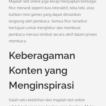
Majalah slot online juga kerap menyajikan berbagai
fitur menarik seperti kuis interaktif, teka-teki, atau
bahkan mini games yang dapat dimainkan
langsung oleh pembaca. Semua fitur tersebut
bertujuan untuk menghibur dan membuat
pembaca merasa terlibat secara aktif dalam proses
membaca.
Keberagaman
Konten yang
Menginspirasi
Salah satu kelebihan dari majalah slot online