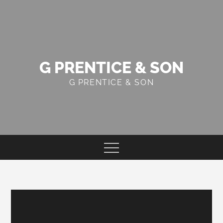
Skip
to
content
G PRENTICE & SON
G PRENTICE & SON