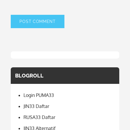
BLOGROLL
Login PUMA33
JIN33 Daftar
RUSA33 Daftar
JIN33 Alternatif