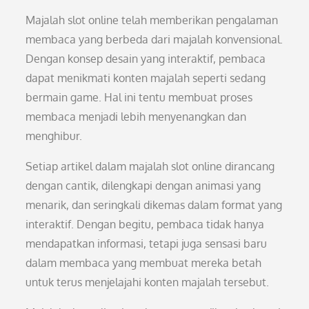
Majalah slot online telah memberikan pengalaman
membaca yang berbeda dari majalah konvensional.
Dengan konsep desain yang interaktif, pembaca
dapat menikmati konten majalah seperti sedang
bermain game. Hal ini tentu membuat proses
membaca menjadi lebih menyenangkan dan
menghibur.
Setiap artikel dalam majalah slot online dirancang
dengan cantik, dilengkapi dengan animasi yang
menarik, dan seringkali dikemas dalam format yang
interaktif. Dengan begitu, pembaca tidak hanya
mendapatkan informasi, tetapi juga sensasi baru
dalam membaca yang membuat mereka betah
untuk terus menjelajahi konten majalah tersebut.