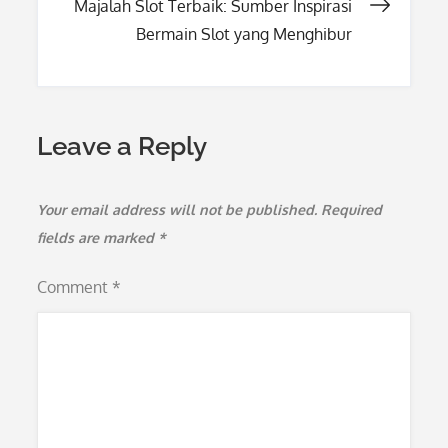
Majalah Slot Terbaik: Sumber Inspirasi
Bermain Slot yang Menghibur
Leave a Reply
Your email address will not be published.
Required
fields are marked
*
Comment
*