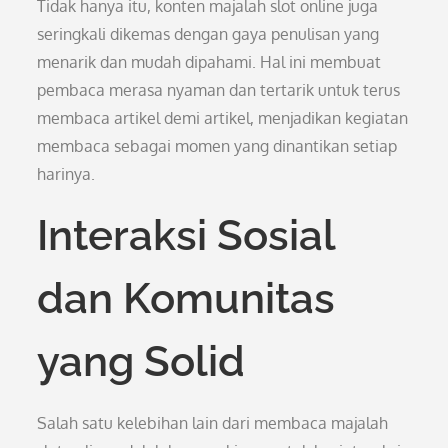
Tidak hanya itu, konten majalah slot online juga
seringkali dikemas dengan gaya penulisan yang
menarik dan mudah dipahami. Hal ini membuat
pembaca merasa nyaman dan tertarik untuk terus
membaca artikel demi artikel, menjadikan kegiatan
membaca sebagai momen yang dinantikan setiap
harinya.
Interaksi Sosial
dan Komunitas
yang Solid
Salah satu kelebihan lain dari membaca majalah