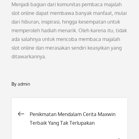
Menjadi bagian dari komunitas pembaca majalah
slot online dapat membawa banyak manfaat, mulai
dari hiburan, inspirasi, hingga kesempatan untuk
memperoleh hadiah menarik. Oleh karena itu, tidak
ada salahnya untuk mencoba membaca majalah
slot online dan merasakan sendiri keasyikan yang
ditawarkannya.
By
admin
Post
Penikmatan Mendalam Cerita Maxwin
Terbaik Yang Tak Terlupakan
navigation