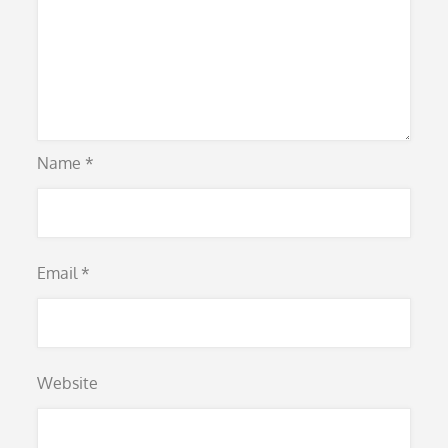
Name
*
Email
*
Website