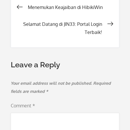
Post
Menemukan Keajaiban di HibikiWin
navigation
Selamat Datang di JIN33: Portal Login
Terbaik!
Leave a Reply
Your email address will not be published.
Required
fields are marked
*
Comment
*