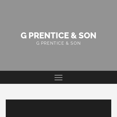
Skip
to
content
G PRENTICE & SON
G PRENTICE & SON