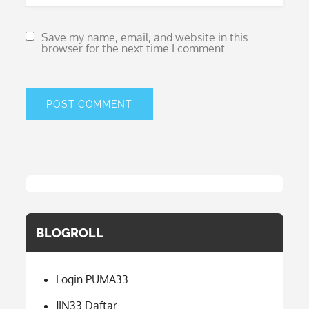
Save my name, email, and website in this
browser for the next time I comment.
BLOGROLL
Login PUMA33
JIN33 Daftar