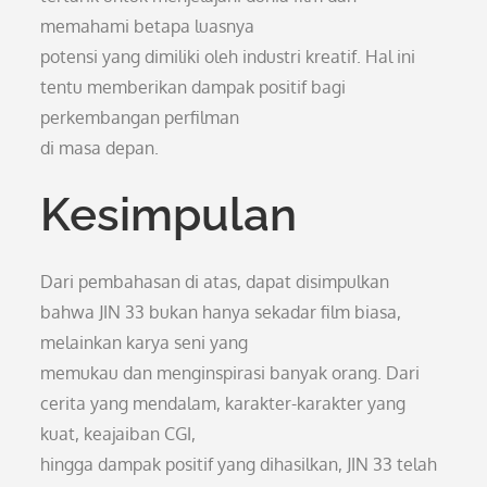
memahami betapa luasnya
potensi yang dimiliki oleh industri kreatif. Hal ini
tentu memberikan dampak positif bagi
perkembangan perfilman
di masa depan.
Kesimpulan
Dari pembahasan di atas, dapat disimpulkan
bahwa JIN 33 bukan hanya sekadar film biasa,
melainkan karya seni yang
memukau dan menginspirasi banyak orang. Dari
cerita yang mendalam, karakter-karakter yang
kuat, keajaiban CGI,
hingga dampak positif yang dihasilkan, JIN 33 telah