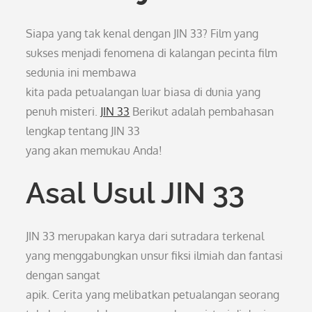
Siapa yang tak kenal dengan JIN 33? Film yang
sukses menjadi fenomena di kalangan pecinta film
sedunia ini membawa
kita pada petualangan luar biasa di dunia yang
penuh misteri.
JIN 33
Berikut adalah pembahasan
lengkap tentang JIN 33
yang akan memukau Anda!
Asal Usul JIN 33
JIN 33 merupakan karya dari sutradara terkenal
yang menggabungkan unsur fiksi ilmiah dan fantasi
dengan sangat
apik. Cerita yang melibatkan petualangan seorang