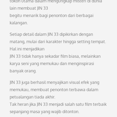
tokoh utama dalam mengungkap misteri di dunia
lain membuat JIN 33
begitu menarik bagi penonton dari berbagai
kalangan.
Setiap detail dalam JIN 33 dipikirkan dengan
matang, mulai dari karakter hingga setting tempat.
Hal ini menjadikan
JIN 33 tidak hanya sekadar film biasa, melainkan
karya seni yang memukau dan menginspirasi
banyak orang.
JIN 33 juga berhasil menyajikan visual efek yang
memukau, membuat penonton terbawa dalam
petualangan tiada akhir.
Tak heran jika JIN 33 menjadi salah satu film terbaik
sepanjang masa yang wajib ditonton.