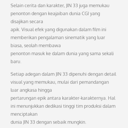
Selain cerita dan karakter, JIN 33 juga memukau
penonton dengan keajaiban dunia CGI yang
disajikan secara
apik. Visual efek yang digunakan dalam film ini
memberikan pengalaman sinematik yang luar
biasa, seolah membawa
penonton masuk ke dalam dunia yang sama sekali
baru.
Setiap adegan dalam JIN 33 dipenuhi dengan detail
visual yang memukau, mulai dari pemandangan
luar angkasa hingga
pertarungan epik antara karakter-karakternya. Hal
ini menunjukkan dedikasi tinggi tim produksi dalam
menciptakan
dunia JIN 33 dengan sebaik mungkin.