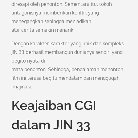
diresapi oleh penonton. Sementara itu, tokoh
antagonisnya memberikan konflik yang
menegangkan sehingga menjadikan
alur cerita semakin menarik.
Dengan karakter-karakter yang unik dan kompleks,
JIN 33 berhasil membangun dunianya sendiri yang
begitu nyata di
mata penonton. Sehingga, pengalaman menonton
film ini terasa begitu mendalam dan menggugah
imajinasi.
Keajaiban CGI
dalam JIN 33