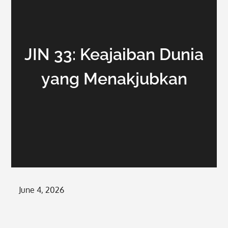
JIN 33: Keajaiban Dunia
yang Menakjubkan
Posted
June 4, 2026
on