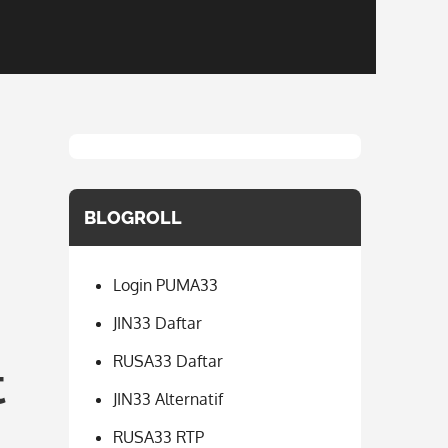
BLOGROLL
Login PUMA33
JIN33 Daftar
RUSA33 Daftar
t
JIN33 Alternatif
RUSA33 RTP