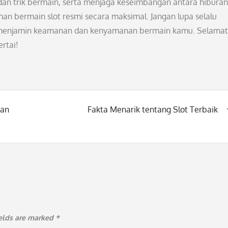
an trik bermain, serta menjaga keseimbangan antara hiburan
n bermain slot resmi secara maksimal. Jangan lupa selalu
tuk menjamin keamanan dan kenyamanan bermain kamu. Selamat
rtai!
ian
Fakta Menarik tentang Slot Terbaik
ields are marked
*