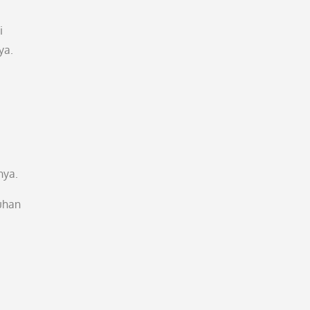
i
ya.
nya.
ruhan