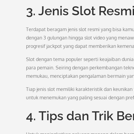
3. Jenis Slot Resm
Terdapat beragam jenis slot resmi yang bisa kamu t
dengan 3 gulungan hingga slot video yang menawar
progresif jackpot yang dapat memberikan kemena
Slot dengan tema populer seperti keajaiban dunia, 
para pemain. Seiring dengan perkembangan teknolo
memukau, menciptakan pengalaman bermain yang 
Tiap jenis slot memiliki karakteristik dan keunika
untuk menemukan yang paling sesuai dengan pre
4. Tips dan Trik B