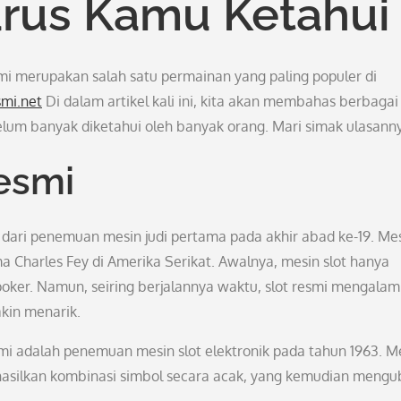
rus Kamu Ketahui
esmi merupakan salah satu permainan yang paling populer di
smi.net
Di dalam artikel kali ini, kita akan membahas berbagai
elum banyak diketahui oleh banyak orang. Mari simak ulasann
Resmi
 dari penemuan mesin judi pertama pada akhir abad ke-19. Me
 Charles Fey di Amerika Serikat. Awalnya, mesin slot hanya
oker. Namun, seiring berjalannya waktu, slot resmi mengalam
in menarik.
esmi adalah penemuan mesin slot elektronik pada tahun 1963. M
silkan kombinasi simbol secara acak, yang kemudian mengu