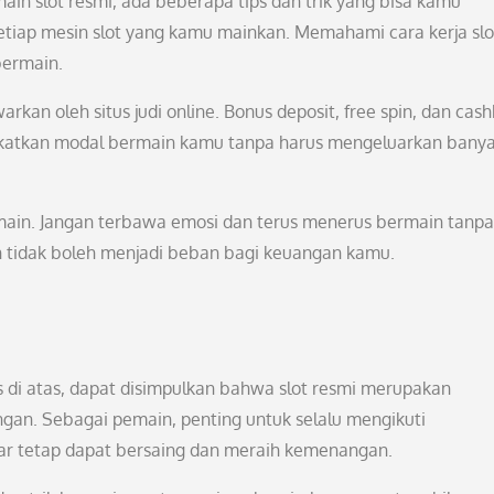
n slot resmi, ada beberapa tips dan trik yang bisa kamu
setiap mesin slot yang kamu mainkan. Memahami cara kerja slo
ermain.
kan oleh situs judi online. Bonus deposit, free spin, dan cas
gkatkan modal bermain kamu tanpa harus mengeluarkan bany
main. Jangan terbawa emosi dan terus menerus bermain tanpa
n tidak boleh menjadi beban bagi keuangan kamu.
s di atas, dapat disimpulkan bahwa slot resmi merupakan
gan. Sebagai pemain, penting untuk selalu mengikuti
ar tetap dapat bersaing dan meraih kemenangan.