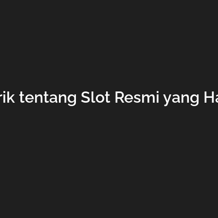
ik tentang Slot Resmi yang 