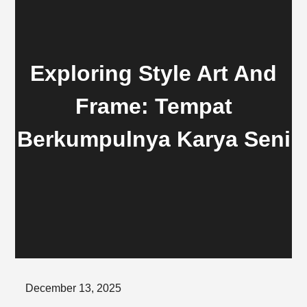
Exploring Style Art And
Frame: Tempat
Berkumpulnya Karya Seni
Posted
December 13, 2025
on