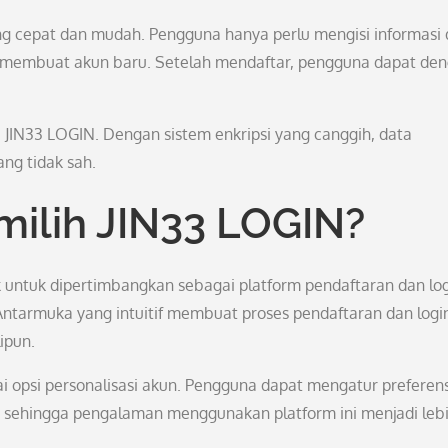
 cepat dan mudah. Pengguna hanya perlu mengisi informasi 
uk membuat akun baru. Setelah mendaftar, pengguna dapat de
a JIN33 LOGIN. Dengan sistem enkripsi yang canggih, data
ng tidak sah.
ilih JIN33 LOGIN?
untuk dipertimbangkan sebagai platform pendaftaran dan lo
ntarmuka yang intuitif membuat proses pendaftaran dan logi
ipun.
i opsi personalisasi akun. Pengguna dapat mengatur preferens
 sehingga pengalaman menggunakan platform ini menjadi leb