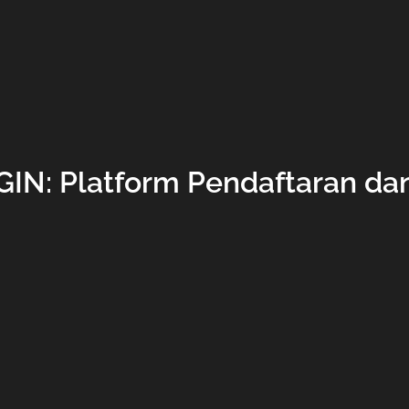
GIN: Platform Pendaftaran dan