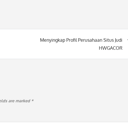
Menyingkap Profil Perusahaan Situs Judi
HWGACOR
ields are marked
*