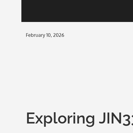
Posted
February 10, 2026
on
Exploring JIN3