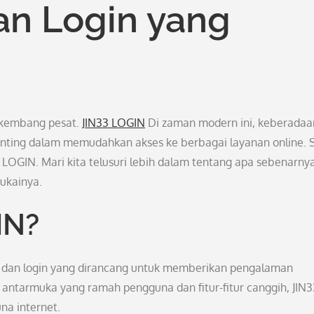
an Login yang
erkembang pesat.
JIN33 LOGIN
Di zaman modern ini, keberadaa
enting dalam memudahkan akses ke berbagai layanan online. 
 LOGIN. Mari kita telusuri lebih dalam tentang apa sebenarny
ukainya.
IN?
n dan login yang dirancang untuk memberikan pengalaman
antarmuka yang ramah pengguna dan fitur-fitur canggih, JIN3
na internet.