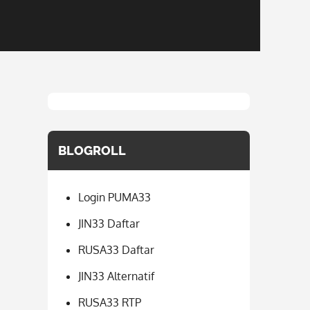
BLOGROLL
Login PUMA33
JIN33 Daftar
RUSA33 Daftar
JIN33 Alternatif
RUSA33 RTP