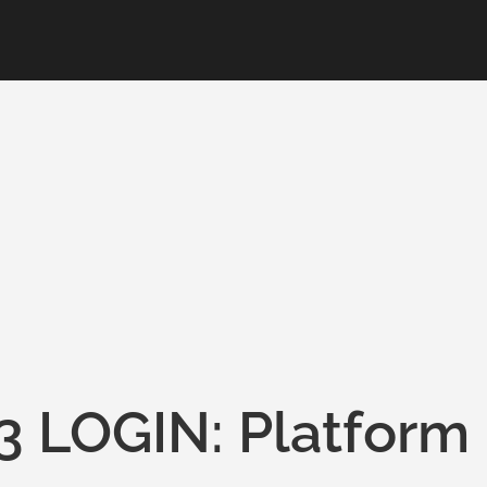
3 LOGIN: Platform