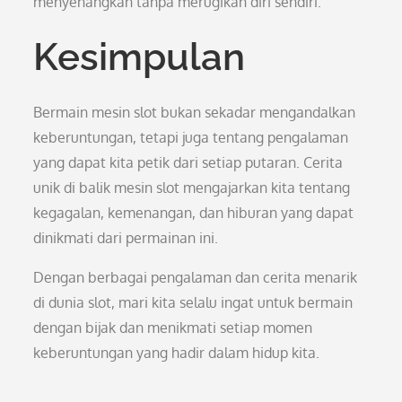
menyenangkan tanpa merugikan diri sendiri.
Kesimpulan
Bermain mesin slot bukan sekadar mengandalkan
keberuntungan, tetapi juga tentang pengalaman
yang dapat kita petik dari setiap putaran. Cerita
unik di balik mesin slot mengajarkan kita tentang
kegagalan, kemenangan, dan hiburan yang dapat
dinikmati dari permainan ini.
Dengan berbagai pengalaman dan cerita menarik
di dunia slot, mari kita selalu ingat untuk bermain
dengan bijak dan menikmati setiap momen
keberuntungan yang hadir dalam hidup kita.