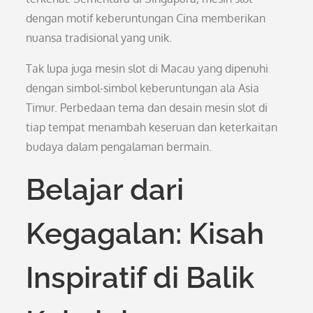
dengan motif keberuntungan Cina memberikan
nuansa tradisional yang unik.
Tak lupa juga mesin slot di Macau yang dipenuhi
dengan simbol-simbol keberuntungan ala Asia
Timur. Perbedaan tema dan desain mesin slot di
tiap tempat menambah keseruan dan keterkaitan
budaya dalam pengalaman bermain.
Belajar dari
Kegagalan: Kisah
Inspiratif di Balik