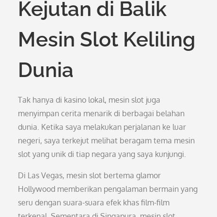
Kejutan di Balik
Mesin Slot Keliling
Dunia
Tak hanya di kasino lokal, mesin slot juga
menyimpan cerita menarik di berbagai belahan
dunia. Ketika saya melakukan perjalanan ke luar
negeri, saya terkejut melihat beragam tema mesin
slot yang unik di tiap negara yang saya kunjungi.
Di Las Vegas, mesin slot bertema glamor
Hollywood memberikan pengalaman bermain yang
seru dengan suara-suara efek khas film-film
terkenal. Sementara di Singapura, mesin slot