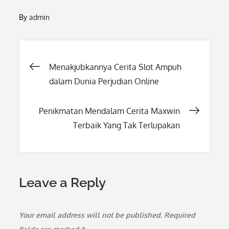
By
admin
Post
Menakjubkannya Cerita Slot Ampuh
dalam Dunia Perjudian Online
navigation
Penikmatan Mendalam Cerita Maxwin
Terbaik Yang Tak Terlupakan
Leave a Reply
Your email address will not be published.
Required