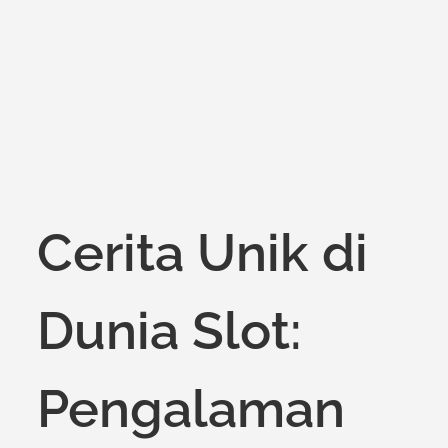
on
Cerita Unik di
Dunia Slot:
Pengalaman