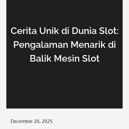
Cerita Unik di Dunia Slot:
Pengalaman Menarik di
Balik Mesin Slot
Posted
December 20, 2025